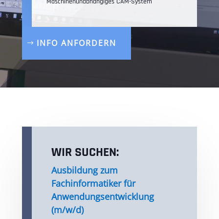
Maschinenunabhängiges CAM-System
INFO ANFORDERN
WIR SUCHEN:
Ausbildung zum
Fachinformatiker für
Anwendungsentwicklung
(m/w/d)